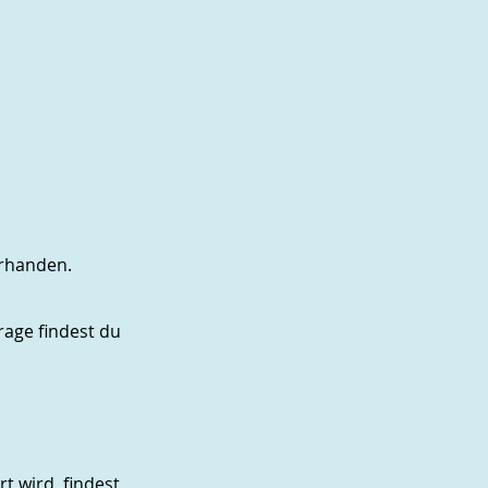
orhanden.
rage findest du
t wird, findest