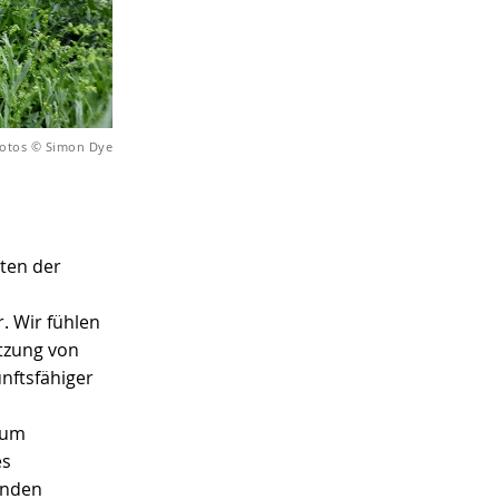
Fotos © Simon Dye
iten der
. Wir fühlen
tzung von
unftsfähiger
 um
es
enden