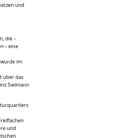
usetzen und
, die –
en
– eine
 wurde im
t über das
einz Sielmann
turquartiers
reiflächen
ere und
gischen