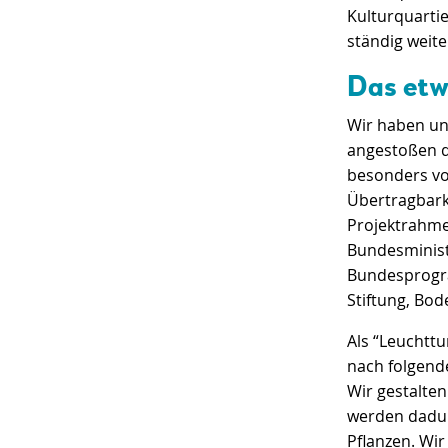
Kulturquartie
ständig weite
Das etw
Wir haben un
angestoßen d
besonders vor
Übertragbark
Projektrahme
Bundesminist
Bundesprogra
Stiftung, Bo
Als “Leuchtt
nach folgende
Wir gestalte
werden dadur
Pflanzen. Wir