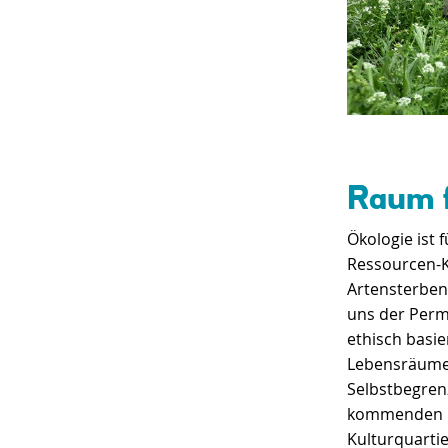
Raum f
Ökologie ist 
Ressourcen-K
Artensterbens
uns der Perm
ethisch basie
Lebensräume
Selbstbegren
kommenden G
Kulturquarti