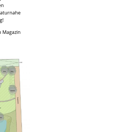
en
Naturnahe
g!
m Magazin