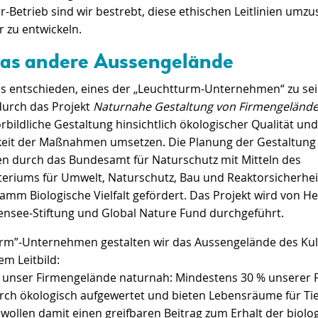
r-Betrieb sind wir bestrebt, diese ethischen Leitlinien umz
r zu entwickeln.
as andere Aussengelände
s entschieden, eines der „Leuchtturm-Unternehmen“ zu sein
urch das Projekt
Naturnahe Gestaltung von Firmengeländ
bildliche Gestaltung hinsichtlich ökologischer Qualität und
eit der Maßnahmen umsetzen. Die Planung der Gestaltung
n durch das Bundesamt für Naturschutz mit Mitteln des
eriums für Umwelt, Naturschutz, Bau und Reaktorsicherhei
mm Biologische Vielfalt gefördert. Das Projekt wird von H
densee-Stiftung und Global Nature Fund durchgeführt.
urm”-Unternehmen gestalten wir das Aussengelände des Kul
m Leitbild:
n unser Firmengelände naturnah: Mindestens 30 % unserer F
ch ökologisch aufgewertet und bieten Lebensräume für Ti
 wollen damit einen greifbaren Beitrag zum Erhalt der biolo