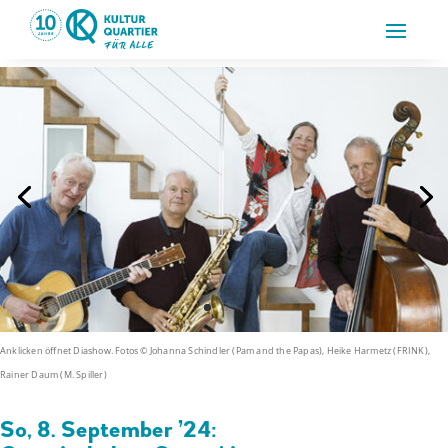
Anklicken öffnet Diashow. Fotos © Johanna Schindler (Pam and the Papas), Heike Harmetz (FRINK),
Rainer Daum (M. Spiller)
So, 8. September ’24: